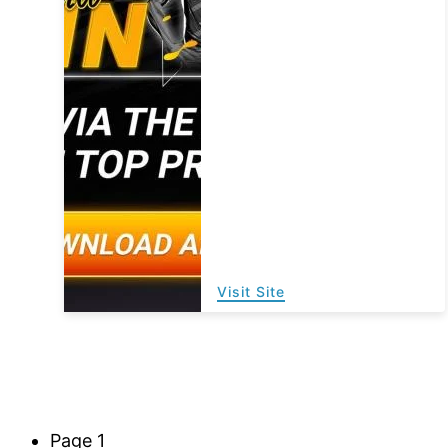
Visit Site
Pagination
Page 1