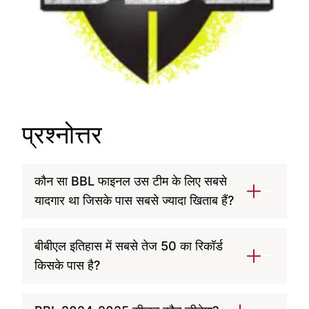
प्रश्नोत्तर
कौन सा BBL फाइनल उस टीम के लिए सबसे
यादगार था जिसके पास सबसे ज्यादा खिताब हैं?
सबसे अधिक खिताब वाली टीम के लिए सबसे यादगार
बीबीएल इतिहास में सबसे तेज 50 का रिकॉर्ड
बीबीएल फाइनल व्यक्तिपरक हो सकता है, लेकिन एक
किसके पास है?
उत्कृष्ट उदाहरण हो सकता है
2020-21 का फाइनल
,
जहां
सिडनी सिक्सर्स
ने
पर्थ स्कॉर्चर्स
को एससीजी पर