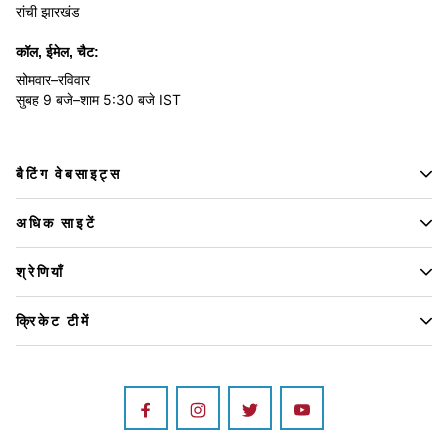
रांची झारखंड
यदि यह आपको आकर्षक लगता है, तो 1xBet देखिए।
कॉल, ईमेल, चैट:
आपको निराशा नहीं होगी।
सोमवार–रविवार
सुबह 9 बजे–शाम 5:30 बजे IST
बैटिंग वेबसाइट्स
अधिक साइटें
श्रेणियाँ
क्रिकेट टीमें