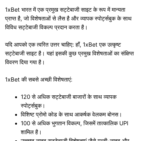
1xBet भारत में एक प्रमुख सट्टेबाजी साइट के रूप में मान्यता
प्राप्त है, जो विशेषताओं से लैस है और व्यापक स्पोर्ट्सबुक के साथ
विविध सट्टेबाजी विकल्प प्रदान करता है।
यदि आपको एक त्वरित उत्तर चाहिए: हाँ, 1xBet एक उत्कृष्ट
सट्टेबाजी साइट है। यहां इसकी कुछ प्रमुख विशेषताओं का संक्षिप्त
विवरण दिया गया है।
1xBet की सबसे अच्छी विशेषताएं:
120 से अधिक सट्टेबाजी बाजारों के साथ व्यापक
स्पोर्ट्सबुक।
विशिष्ट प्रोमो कोड के साथ आकर्षक वेलकम बोनस।
100 से अधिक भुगतान विकल्प, जिसमें तात्कालिक UPI
शामिल है।
उत्कृष्ट लाइव सट्टेबाजी विशेषताएं जैसे मल्टी-लाइव और