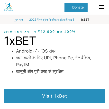
Skip to Main content
main
Donate
content
Ope
start
मुख्य पृष्ठ
2025 में सर्वश्रेष्ठ क्रिकेट सट्टेबाजी साइटें
1xBET
आपके पहले जमा पर ₹42,900 तक 100%
1xBET
Android और iOS संगत
जमा करने के लिए UPI, Phone Pe, नेट बैंकिंग,
PaytM
कानूनी और पूरी तरह से सुरक्षित
Visit 1xBet