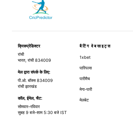
बैटिंग वेबसाइट्स
क्रिकप्रेडिक्टर
रांची
1xbet
भारत, रांची 834009
पारिपल्स
मेल द्वारा संपर्क के लिए:
पारीमैच
पी.ओ. बॉक्स 834009
रांची झारखंड
मेगा-पारी
कॉल, ईमेल, चैट:
मेलबेट
सोमवार–रविवार
सुबह 9 बजे–शाम 5:30 बजे IST