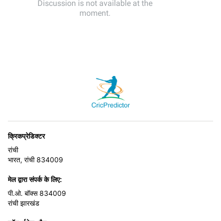
खेल
हमेशा
के
लिए
बदल
दिया
क्रिकप्रेडिक्टर
रांची
भारत, रांची 834009
मेल द्वारा संपर्क के लिए:
पी.ओ. बॉक्स 834009
रांची झारखंड