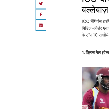
बल्लेबाज़
ICC चैंपियंस ट्र
मिडिल-ऑर्डर एंकर 
के टॉप 10 सर्वाधि
1. क्रिस गेल (वे
Image